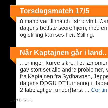
Torsdagsmatch 17/5
8 mand var til match i strid vind. C
dagens bedste score hjem, med en 6
og stilling kan ses her: Stilling.
Når Kaptajnen går i land..
.. er ingen kurve sikre. I et fænome
gav stort set alle andre problemer,
fra Kaptajnen fra Sydhavnen, Jepp
dagens DDGU DT turnering i Haders
2 fabelagtige runder(først …
Contin
←
Older posts