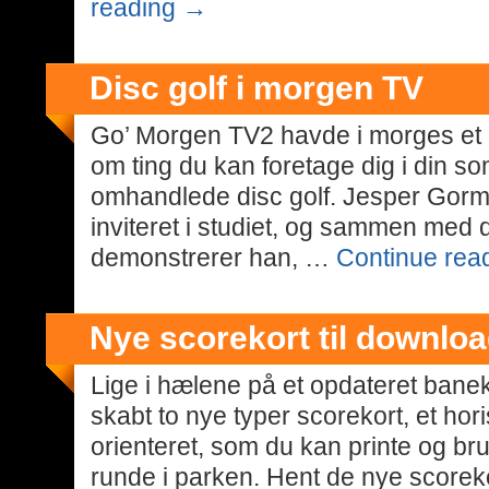
reading
→
Disc golf i morgen TV
Go’ Morgen TV2 havde i morges et i
om ting du kan foretage dig i din s
omhandlede disc golf. Jesper Gorm
inviteret i studiet, og sammen med 
demonstrerer han, …
Continue rea
Nye scorekort til downlo
Lige i hælene på et opdateret banek
skabt to nye typer scorekort, et horis
orienteret, som du kan printe og br
runde i parken. Hent de nye scorek