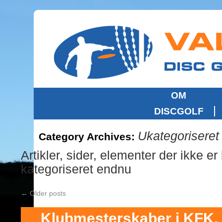
OM
DISCGOLF
Ukategoriseret
Category Archives:
Artikler, sider, elementer der ikke er
kategoriseret endnu
←
Older posts
Klubmesterskaber i KFK,