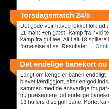
Torsdagsmatch 24/5
Det gode vejr havde lokket folk ud a
11 mand+en gæst i kamp fra hvid te
kamp fra gul tee. Alt i alt 18 spillere
fornøjelse at se. Resultatet …
Cont
Det endelige banekort nu 
Langt om længe er banen endeligt
blevet færdiggjort, efter en god ind
sammen med de ansvarlige for parke
nu præsentere det endelige baneko
18 hullers disc golf bane. Kortet k