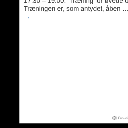
17.30 – 19:00: Træning for øvede og
Træningen er, som antydet, åben 
→
Proud