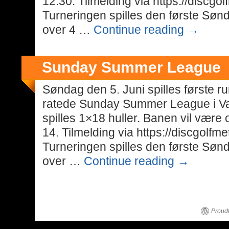
12:30. Tilmelding via https://discg
Turneringen spilles den første Søn
over 4 …
Continue reading
→
Sunday Summer League
Søndag den 5. Juni spilles første 
ratede Sunday Summer League i Va
spilles 1×18 huller. Banen vil være op
14. Tilmelding via https://discgolf
Turneringen spilles den første Søn
over …
Continue reading
→
Proud