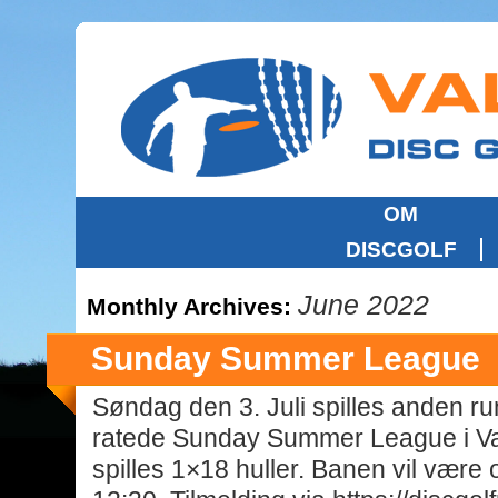
OM
DISCGOLF
June 2022
Monthly Archives:
Sunday Summer League
Søndag den 3. Juli spilles anden 
ratede Sunday Summer League i Va
spilles 1×18 huller. Banen vil være op