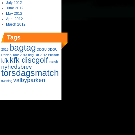
July 2012
June 2012
May 2012
April 2012
March 2012
Tags
bagtag
2013
DDGU
DDGU
Danish Tour 2013
ddgu dt 2012
Ebeltoft
kfk discgolf
kfk
match
nyhedsbrev
torsdagsmatch
valbyparken
træning