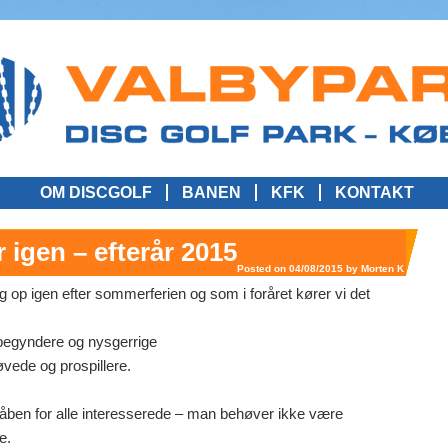
OM DISCGOLF
BANEN
KFK
KONTAKT
 igen – efterår 2015
Posted on
04/08/2015
by
Morten K
g op igen efter sommerferien og som i foråret kører vi det
 begyndere og nysgerrige
øvede og prospillere.
åben for alle interesserede – man behøver ikke være
e.