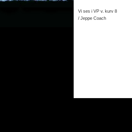
Vi ses i VP v. kurv 8
/ Jeppe Coach