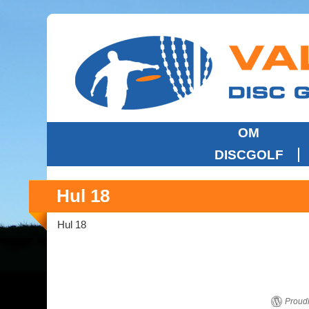
OM
DISCGOLF
Hul 18
Hul 18
Proud